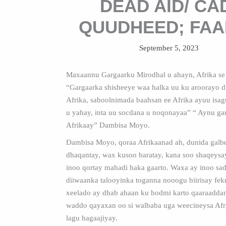
DEAD AID/ CA
QUUDHEED; FAA
September 5, 2023
Maxaannu Gargaarku Mirodhal u ahayn, Afrika s
“Gargaarka shisheeye waa halka uu ku aroorayo d
Afrika, saboolnimada baahsan ee Afrika ayuu isa
u yahay, inta uu socdana u noqonayaa” “ Aynu g
Afrikaay” Dambisa Moyo.
Dambisa Moyo, qoraa Afrikaanad ah, dunida galb
dhaqantay, wax kusoo baratay, kana soo shaqeys
inoo qortay mahadi haka gaarto. Waxa ay inoo sa
diiwaanka talooyinka toganna nooogu biirisay fek
xeelado ay dhab ahaan ku hodmi karto qaaraaddani
waddo qayaxan oo si walbaba uga weecineysa Afr
lagu hagaajiyay.