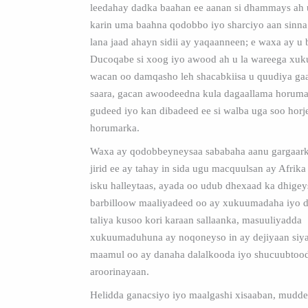
leedahay dadka baahan ee aanan si dhammays ah
karin uma baahna qodobbo iyo sharciyo aan sinna
lana jaad ahayn sidii ay yaqaanneen; e waxa ay u 
Ducoqabe si xoog iyo awood ah u la wareega xuk
wacan oo damqasho leh shacabkiisa u quudiya ga
saara, gacan awoodeedna kula dagaallama horuma
gudeed iyo kan dibadeed ee si walba uga soo horj
horumarka.
Waxa ay qodobbeyneysaa sababaha aanu gargaarku
jirid ee ay tahay in sida ugu macquulsan ay Afrik
isku halleytaas, ayada oo udub dhexaad ka dhigey
barbilloow maaliyadeed oo ay xukuumadaha iyo 
taliya kusoo kori karaan sallaanka, masuuliyadda
xukuumaduhuna ay noqoneyso in ay dejiyaan siy
maamul oo ay danaha dalalkooda iyo shucuubtoo
aroorinayaan.
Helidda ganacsiyo iyo maalgashi xisaaban, mudd