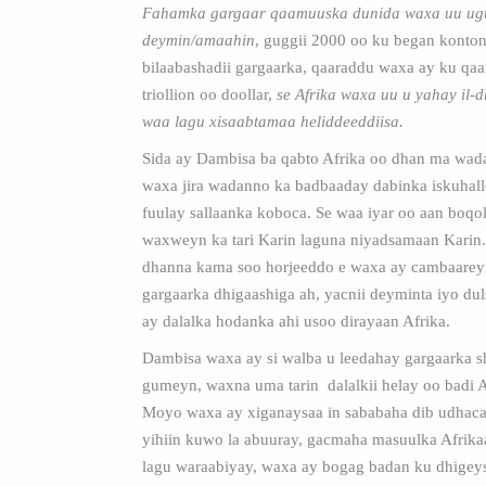
Fahamka gargaar qaamuuska dunida waxa uu ugu
deymin/amaahin
, guggii 2000 oo ku began konto
bilaabashadii gargaarka, qaaraddu waxa ay ku q
triollion oo doollar,
se Afrika waxa uu u yahay il-
waa lagu xisaabtamaa heliddeeddiisa.
Sida ay Dambisa ba qabto Afrika oo dhan ma wad
waxa jira wadanno ka badbaaday dabinka iskuhall
fuulay sallaanka koboca. Se waa iyar oo aan boqo
waxweyn ka tari Karin laguna niyadsamaan Karin.
dhanna kama soo horjeeddo e waxa ay cambaarey
gargaarka dhigaashiga ah, yacnii deyminta iyo dul
ay dalalka hodanka ahi usoo dirayaan Afrika.
Dambisa waxa ay si walba u leedahay gargaarka 
gumeyn, waxna uma tarin dalalkii helay oo badi A
Moyo waxa ay xiganaysaa in sababaha dib udhaca
yihiin kuwo la abuuray, gacmaha masuulka Afrik
lagu waraabiyay, waxa ay bogag badan ku dhigeys