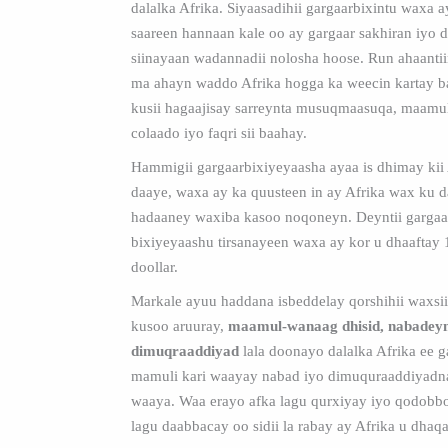
dalalka Afrika. Siyaasadihii gargaarbixintu waxa a
saareen hannaan kale oo ay gargaar sakhiran iyo 
siinayaan wadannadii nolosha hoose. Run ahaanti
ma ahayn waddo Afrika hogga ka weecin kartay b
kusii hagaajisay sarreynta musuqmaasuqa, maam
colaado iyo faqri sii baahay.
Hammigii gargaarbixiyeyaasha ayaa is dhimay kii
daaye, waxa ay ka quusteen in ay Afrika wax ku d
hadaaney waxiba kasoo noqoneyn. Deyntii gargaa
bixiyeyaashu tirsanayeen waxa ay kor u dhaaftay 1 
doollar.
Markale ayuu haddana isbeddelay qorshihii waxsi
kusoo aruuray,
maamul-wanaag dhisid, nabadeyn
dimuqraaddiyad
lala doonayo dalalka Afrika ee g
mamuli kari waayay nabad iyo dimuquraaddiyadn
waaya. Waa erayo afka lagu qurxiyay iyo qodobb
lagu daabbacay oo sidii la rabay ay Afrika u dhaqa