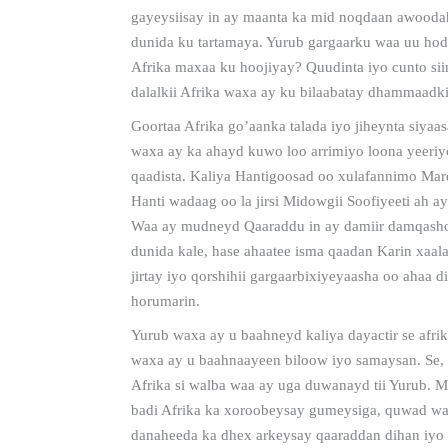
gayeysiisay in ay maanta ka mid noqdaan awooda
dunida ku tartamaya. Yurub gargaarku waa uu ho
Afrika maxaa ku hoojiyay? Quudinta iyo cunto sii
dalalkii Afrika waxa ay ku bilaabatay dhammaadki
Goortaa Afrika go’aanka talada iyo jiheynta siyaa
waxa ay ka ahayd kuwo loo arrimiyo loona yeeriyo
qaadista. Kaliya Hantigoosad oo xulafannimo Mar
Hanti wadaag oo la jirsi Midowgii Soofiyeeti ah a
Waa ay mudneyd Qaaraddu in ay damiir damqash
dunida kale, hase ahaatee isma qaadan Karin xaala
jirtay iyo qorshihii gargaarbixiyeyaasha oo ahaa di
horumarin.
Yurub waxa ay u baahneyd kaliya dayactir se afri
waxa ay u baahnaayeen biloow iyo samaysan. Se, g
Afrika si walba waa ay uga duwanayd tii Yurub. 
badi Afrika ka xoroobeysay gumeysiga, quwad w
danaheeda ka dhex arkeysay qaaraddan dihan iyo s