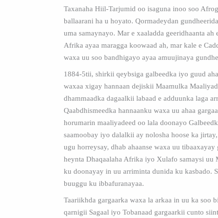
Taxanaha Hiil-Tarjumid oo isaguna inoo soo Afr
ballaarani ha u hoyato. Qormadeydan gundheerida
uma samaynayo. Mar e xaaladda geeridhaanta ah ee
Afrika ayaa maragga koowaad ah, mar kale e Cad
waxa uu soo bandhigayo ayaa amuujinaya gundhe
1884-5tii, shirkii qeybsiga galbeedka iyo guud aha
waxaa xigay hannaan dejiskii Maamulka Maaliya
dhammaadka dagaalkii labaad e adduunka laga arr
Qaabdhismeedka hannaanku waxa uu ahaa gargaar
horumarin maaliyadeed oo lala doonayo Galbeedk
saamoobay iyo dalalkii ay nolosha hoose ka jirtay,
ugu horreysay, dhab ahaanse waxa uu tibaaxayay
heynta Dhaqaalaha Afrika iyo Xulafo samaysi uu
ku doonayay in uu arriminta dunida ku kasbado. 
buuggu ku ibbafuranayaa.
Taariikhda gargaarka waxa la arkaa in uu ka soo 
qarnigii Sagaal iyo Tobanaad gargaarkii cunto sii