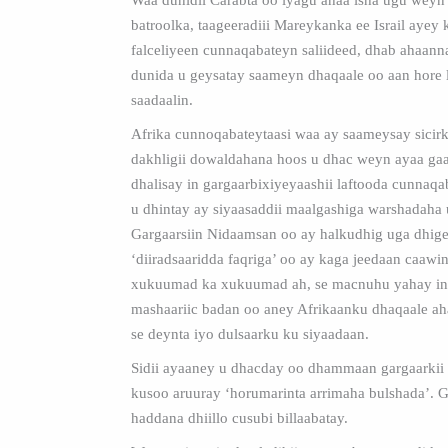
Waa dunidii Carabta oo iyagu ahaa isha ugu weyn 
batroolka, taageeradiii Mareykanka ee Israil ayey 
falceliyeen cunnaqabateyn saliideed, dhab ahaan
dunida u geysatay saameyn dhaqaale oo aan hore l
saadaalin.
Afrika cunnoqabateytaasi waa ay saameysay sicirk
dakhligii dowaldahana hoos u dhac weyn ayaa gaa
dhalisay in gargaarbixiyeyaashii laftooda cunnaq
u dhintay ay siyaasaddii maalgashiga warshadaha
Gargaarsiin Nidaamsan oo ay halkudhig uga dhig
‘diiradsaaridda faqriga’ oo ay kaga jeedaan caawi
xukuumad ka xukuumad ah, se macnuhu yahay in 
mashaariic badan oo aney Afrikaanku dhaqaale ah
se deynta iyo dulsaarku ku siyaadaan.
Sidii ayaaney u dhacday oo dhammaan gargaarkii
kusoo aruuray ‘horumarinta arrimaha bulshada’. 
haddana dhiillo cusubi billaabatay.