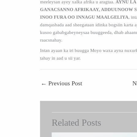
meeleysan ayey xalka afrika u aragtaa.
AYNU LA
GANACSANNO AFRIKAAY, ADDUUNOOW 
INOO FURA OO INNAGU MAALGELIYA
, in
damqashada aad sheegataan idinka bogsiin karta
kusoo gababgabeyneysaa buuggeeda, dhab ahaan
raacsnahay.
Intan ayaan ka iri buugga Moyo waxa ayna nuxur
tahay in aad u sii yar.
←
Previous Post
N
Related Posts