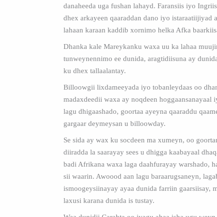
danaheeda uga fushan lahayd. Faransiis iyo Ingrii
dhex arkayeen qaaraddan dano iyo istaraatiijiyad a
lahaan karaan kaddib xornimo helka Afka baarkiis
Dhanka kale Mareykanku waxa uu ka lahaa muuji
tunweynennimo ee dunida, aragtidiisuna ay dunid
ku dhex tallaalantay.
Billoowgii lixdameeyada iyo tobanleydaas oo dha
madaxdeedii waxa ay noqdeen hoggaansanayaal i
lagu dhigaashado, goortaa ayeyna qaaraddu qaam
gargaar deymeysan u billoowday.
Se sida ay wax ku socdeen ma xumeyn, oo goorta
diiradda la saarayay sees u dhigga kaabayaal dhaq
badi Afrikana waxa laga daahfurayay warshado, h
sii waarin. Awoood aan lagu baraarugsaneyn, laga
ismoogeysiinayay ayaa dunida farriin gaarsiisay, 
laxusi karana dunida is tustay.