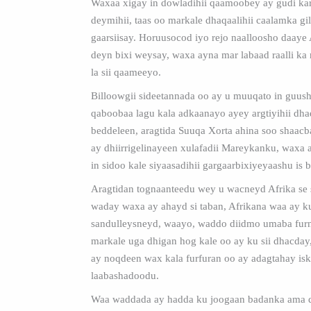
Waxaa xigay in dowladihii qaamoobey ay gudi ka
deymihii, taas oo markale dhaqaalihii caalamka gil
gaarsiisay. Horuusocod iyo rejo naalloosho daaye
deyn bixi weysay, waxa ayna mar labaad raalli ka 
la sii qaameeyo.
Billoowgii sideetannada oo ay u muuqato in guush
qaboobaa lagu kala adkaanayo ayey argtiyihii dhaq
beddeleen, aragtida Suuqa Xorta ahina soo shaacb
ay dhiirrigelinayeen xulafadii Mareykanku, waxa 
in sidoo kale siyaasadihii gargaarbixiyeyaashu is 
Aragtidan tognaanteedu wey u wacneyd Afrika se 
waday waxa ay ahayd si taban, Afrikana waa ay k
sandulleysneyd, waayo, waddo diidmo umaba furn
markale uga dhigan hog kale oo ay ku sii dhacda
ay noqdeen wax kala furfuran oo ay adagtahay is
laabashadoodu.
Waa waddada ay hadda ku joogaan badanka ama