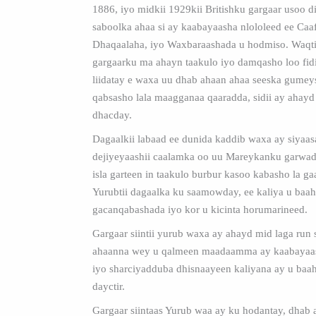
1886, iyo midkii 1929kii Britishku gargaar usoo di
saboolka ahaa si ay kaabayaasha nlololeed ee Caa
Dhaqaalaha, iyo Waxbaraashada u hodmiso. Waqt
gargaarku ma ahayn taakulo iyo damqasho loo fid
liidatay e waxa uu dhab ahaan ahaa seeska gumeys
qabsasho lala maagganaa qaaradda, sidii ay ahayd
dhacday.
Dagaalkii labaad ee dunida kaddib waxa ay siyaas
dejiyeyaashii caalamka oo uu Mareykanku garwa
isla garteen in taakulo burbur kasoo kabasho la ga
Yurubtii dagaalka ku saamowday, ee kaliya u baa
gacanqabashada iyo kor u kicinta horumarineed.
Gargaar siintii yurub waxa ay ahayd mid laga run
ahaanna wey u qalmeen maadaamma ay kaabayaa
iyo sharciyadduba dhisnaayeen kaliyana ay u ba
dayctir.
Gargaar siintaas Yurub waa ay ku hodantay, dhab 