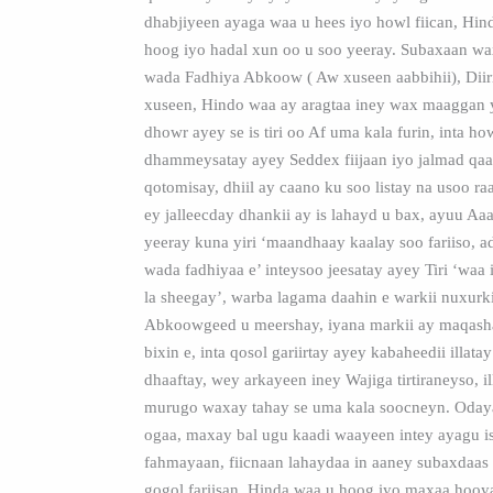
dhabjiyeen ayaga waa u hees iyo howl fiican, Hin
hoog iyo hadal xun oo u soo yeeray. Subaxaan w
wada Fadhiya Abkoow ( Aw xuseen aabbihii), Diir
xuseen, Hindo waa ay aragtaa iney wax maaggan y
dhowr ayey se is tiri oo Af uma kala furin, inta h
dhammeysatay ayey Seddex fiijaan iyo jalmad qa
qotomisay, dhiil ay caano ku soo listay na usoo ra
ey jalleecday dhankii ay is lahayd u bax, ayuu A
yeeray kuna yiri ‘maandhaay kaalay soo fariiso, a
wada fadhiyaa e’ inteysoo jeesatay ayey Tiri ‘waa
la sheegay’, warba lagama daahin e warkii nuxurki
Abkoowgeed u meershay, iyana markii ay maqas
bixin e, inta qosol gariirtay ayey kabaheedii illatay
dhaaftay, wey arkayeen iney Wajiga tirtiraneyso, il
murugo waxay tahay se uma kala soocneyn. Oday
ogaa, maxay bal ugu kaadi waayeen intey ayagu i
fahmayaan, fiicnaan lahaydaa in aaney subaxdaas
gogol fariisan. Hinda waa u hoog iyo maxaa hooy