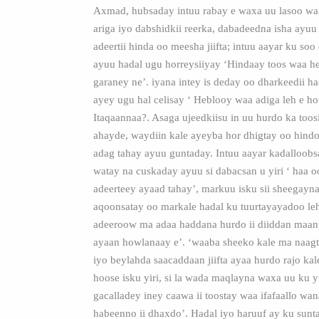
Axmad, hubsaday intuu rabay e waxa uu lasoo wa
ariga iyo dabshidkii reerka, dabadeedna isha ayuu 
adeertii hinda oo meesha jiifta; intuu aayar ku so
ayuu hadal ugu horreysiiyay ‘Hindaay toos waa h
garaney ne’. iyana intey is deday oo dharkeedii h
ayey ugu hal celisay ‘ Heblooy waa adiga leh e ho
Itaqaannaa?. Asaga ujeedkiisu in uu hurdo ka too
ahayde, waydiin kale ayeyba hor dhigtay oo hindo
adag tahay ayuu guntaday. Intuu aayar kadalloobs
watay na cuskaday ayuu si dabacsan u yiri ‘ haa o
adeerteey ayaad tahay’, markuu isku sii sheegayn
aqoonsatay oo markale hadal ku tuurtayayadoo leh
adeeroow ma adaa haddana hurdo ii diiddan maan
ayaan howlanaay e’. ‘waaba sheeko kale ma naag
iyo beylahda saacaddaan jiifta ayaa hurdo rajo kal
hoose isku yiri, si la wada maqlayna waxa uu ku yi
gacalladey iney caawa ii toostay waa ifafaallo wa
habeenno ii dhaxdo’. Hadal iyo haruuf ay ku sun