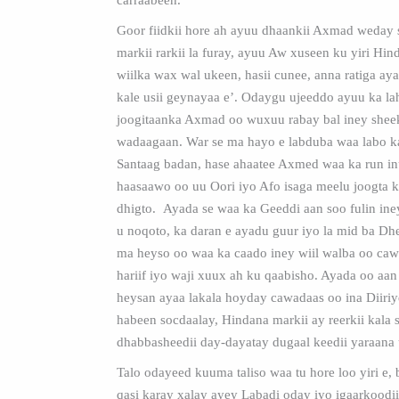
Goor fiidkii hore ah ayuu dhaankii Axmad weday 
markii rarkii la furay, ayuu Aw xuseen ku yiri H
wiilka wax wal ukeen, hasii cunee, anna ratiga ay
kale usii geynayaa e’. Odaygu ujeeddo ayuu ka la
joogitaanka Axmad oo wuxuu rabay bal iney shee
wadaagaan. War se ma hayo e labduba waa labo ka
Santaag badan, hase ahaatee Axmed waa ka run in
haasaawo oo uu Oori iyo Afo isaga meelu joogta 
dhigto. Ayada se waa ka Geeddi aan soo fulin i
u noqoto, ka daran e ayadu guur iyo la mid ba D
ma heyso oo waa ka caado iney wiil walba oo ca
hariif iyo waji xuux ah ku qaabisho. Ayada oo aan
heysan ayaa lakala hoyday cawadaas oo ina Diiriye
habeen socdaalay, Hindana markii ay reerkii kala
dhabbasheedii day-dayatay dugaal keedii yaraana
Talo odayeed kuuma taliso waa tu hore loo yiri e, b
qasi karay xalay ayey Labadi oday iyo igaarkood