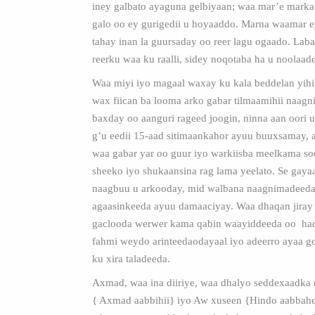
iney galbato ayaguna gelbiyaan; waa mar’e marka
galo oo ey gurigedii u hoyaaddo. Marna waamar e
tahay inan la guursaday oo reer lagu ogaado. Lab
reerku waa ku raalli, sidey noqotaba ha u noolaad
Waa miyi iyo magaal waxay ku kala beddelan yihi
wax fiican ba looma arko gabar tilmaamihii naagn
baxday oo aanguri rageed joogin, ninna aan oori 
g’u eedii 15-aad sitimaankahor ayuu buuxsamay, 
waa gabar yar oo guur iyo warkiisba meelkama so
sheeko iyo shukaansina rag lama yeelato. Se gay
naagbuu u arkooday, mid walbana naagnimadeeda
agaasinkeeda ayuu damaaciyay. Waa dhaqan jiray 
gaclooda werwer kama qabin waayiddeeda oo had
fahmi weydo arinteedaodayaal iyo adeerro ayaa 
ku xira taladeeda.
Axmad, waa ina diiriye, waa dhalyo seddexaadka r
{ Axmad aabbihii} iyo Aw xuseen {Hindo aabbah