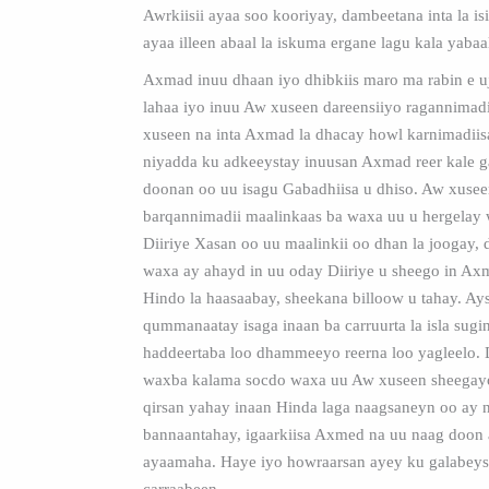
Awrkiisii ayaa soo kooriyay, dambeetana inta la is
ayaa illeen abaal la iskuma ergane lagu kala yabaa
Axmad inuu dhaan iyo dhibkiis maro ma rabin e 
lahaa iyo inuu Aw xuseen dareensiiyo ragannimad
xuseen na inta Axmad la dhacay howl karnimadiis
niyadda ku adkeeystay inuusan Axmad reer kale g
doonan oo uu isagu Gabadhiisa u dhiso. Aw xusee
barqannimadii maalinkaas ba waxa uu u hergelay w
Diiriye Xasan oo uu maalinkii oo dhan la joogay, 
waxa ay ahayd in uu oday Diiriye u sheego in Ax
Hindo la haasaabay, sheekana billoow u tahay. Ays
qummanaatay isaga inaan ba carruurta la isla sugi
haddeertaba loo dhammeeyo reerna loo yagleelo. D
waxba kalama socdo waxa uu Aw xuseen sheegayo
qirsan yahay inaan Hinda laga naagsaneyn oo ay 
bannaantahay, igaarkiisa Axmed na uu naag doon
ayaamaha. Haye iyo howraarsan ayey ku galabeys
carraabeen.