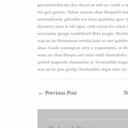
gayaankeedna ma day-dayan ee mid ay coofle u a
loo guri geeyay. Sidaas ayuuna ahaa dhaqankii ho
soomaaliyeed, gabadhii soo hana qaaddaba guur iy
diyaariyo ayaa la isla ogaa, ceeb waxaa loo arkay 
weynaatay gurigii waalidkeed dhex joogto. Reerki
waa uu ka tilmaamnaa reeraha kale oo reer gabdho
ahaa. Caado wanaagsan ayey u yaqaanneen, se dh
waxa uu ahaa dhaqan aan sinna raalli ahaanshaha 
qofeed taageerin, maantadan ay Soomaalidu maga
waa uu ka jiraa geyiga Soomaalidu degtu miyi iyo
←
Previous Post
N