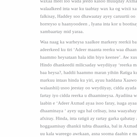
waxaa meel loo wada jeedo kasoo muuqday Axmad
walaalkeed inta war ku taabtay wax ka og wixii xa
falkisay, Haddey soo dhawaatay ayey caruurtii oo
horreyso u haanyoodeen , Iyana inta kor u bootis
xambaartay mid yaraa.
Waa naag ka warheysa xaalkee markeey reerkii bar
adeerkeed ku tiri ‘Adeer maanta reerku waa dhaa
haammo heysataan hala idin biyo keenee’. Aw xus
Hindo dhankeedii milicsaday weydiiyay ‘reerka m
baa heysa?, haddii haammo maran yihiin Ratiga ku 
markuu intaas hinda ku yiri, ayuu haddana Xaaw
walaashii) usoo jeestay oo weydiiyay, cidda ayada 
fartay iyo cidda reerka u dhaamineysa. Ayadiina 
laabin e ‘Adeer Axmad ayaa isoo faray, isaga aya
dhaaminaya ‘ ayey ugu hal celisay, isna waayaha
afxiray. Hinda, inta ratigii ay rartay garka qabatay
hoggaamisay dhankii tubta dhaanka, bal in Axm
uu kala wareego awrkaan, asna sooma daahin e ma