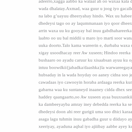
adeerro,xagga aabbo ka walaal ah oo waxaa kala 
wada dhalatay.Axmad, waa guur u joog iyo gacallo
na labo g’uayuu dheeryahay hindo. Wax uu habee
dhedeysi tago oo ay laqummanaan iyo qoor dheer
arrin waxa uu ku gooyay bal inuu gabdhahareerka
laabto oo uu bal middii u maro iyo marti soor wa
uuka doorto.Talo kama wareerin e, durbaba waxa 
xigay usoodhacay reer Aw xuseen; Hindoo reerka
bushaaro oo ayadu caruur ku xisaabsan ayuu ku o
intuu boowdkii{jabadka/daashka}la warwareegay
hubsaday in la wada hoyday oo aaney cidna soo j
cawadaas iyo cawooyin horaba ardaaga reerka k
gabarna waa ku suntaneyd inaaney cidda dhex se
haddey qaangaarto,oo Aw xuseen ayaa buuxsankii 
ka dambeeyayba amray iney debedda reerka ka se
dhedeysi doon ahi reer gurigii uma soo dhici kara
asaga lagu tuhmin inuu gabadha guur u diidayo ay
xeeriyay, ayaduna aqbal iyo ajiiibay aabbe ayey ku