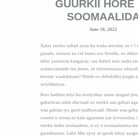
GUURKII HORE
SOOMAALID
June 18, 2022
Xalay reerku nabad ayuu ku wada seexday oo r’i 
gasada, xanuun na cid kuma soo boodin, oo abko
tabar yaraawaa kaagacay; saa darted wax saaka re
walaacsanaado ma jiraan, ee toloowmaxaa odayad
keenay waahiirkaan? Hinda oo debshidka joogta ay
weydiineysa.
Reer hadduu miyi ku noolyahay amuu magaal joo
gabariwaa udub dhexaad oo reerkii aan gabari ugu
waa gablan iyo geeri kudhawaad. Hindo waa gaba
xuseen u toosta ee kala agaasinta yar iyoweynba, 
reerku maba noolaadeen, si ey u noolaadaanna m
garankaraan. Labo Mar ayey se qasab tahay ayagoo