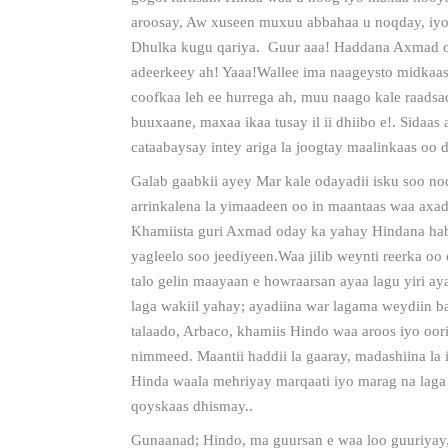
aroosay, Aw xuseen muxuu abbahaa u noqday, iyo
Dhulka kugu qariya. Guur aaa! Haddana Axmad o
adeerkeey ah! Yaaa!Wallee ima naageysto midkaas
coofkaa leh ee hurrega ah, muu naago kale raads
buuxaane, maxaa ikaa tusay il ii dhiibo e!. Sidaas
cataabaysay intey ariga la joogtay maalinkaas oo 
Galab gaabkii ayey Mar kale odayadii isku soo no
arrinkalena la yimaadeen oo in maantaas waa axad
Khamiista guri Axmad oday ka yahay Hindana hab
yagleelo soo jeediyeen.Waa jilib weynti reerka oo 
talo gelin maayaan e howraarsan ayaa lagu yiri a
laga wakiil yahay; ayadiina war lagama weydiin ba
talaado, Arbaco, khamiis Hindo waa aroos iyo oor
nimmeed. Maantii haddii la gaaray, madashiina la 
Hinda waala mehriyay marqaati iyo marag na lag
qoyskaas dhismay..
Gunaanad; Hindo, ma guursan e waa loo guuriyay