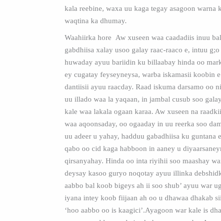
kala reebine, waxa uu kaga tegay asagoon warna k
waqtina ka dhumay.
Waahiirka hore Aw xuseen waa caadadiis inuu bal
gabdhiisa xalay usoo galay raac-raaco e, intuu g;o 
huwaday ayuu bariidin ku billaabay hinda oo marka
ey cugatay feyseyneysa, warba iskamasii koobin 
dantiisii ayuu raacday. Raad iskuma darsamo oo n
uu illado waa la yaqaan, in jambal cusub soo galay
kale waa lakala ogaan karaa. Aw xuseen na raadkii 
waa aqoonsaday, oo ogaaday in uu reerka soo dam
uu adeer u yahay, hadduu gabadhiisa ku guntana 
qabo oo cid kaga habboon in aaney u diyaarsane
qirsanyahay. Hinda oo inta riyihii soo maashay wa
deysay kasoo guryo noqotay ayuu illinka debshidk
aabbo bal koob bigeys ah ii soo shub’ ayuu war ug
iyana intey koob fiijaan ah oo u dhawaa dhakab sii
‘hoo aabbo oo is kaagici’.Ayagoon war kale is dh