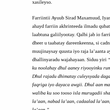
xasileyso.
Farriintii Ayuub Sirad Maxamuud, Iya
ahayd farriin akhrinteeda ilmadu qubat
laabtuna galiilyootay. Qalbi jab io farri
dheer u taabatay dareenkeenna, si cadn
muujinaysay quusta iyo raja la’aanta a
dhallinyaradu wajahayaan. Siduu yiri
ku noolahay dhul aaney riyooyinku ru
Dhul rajadu dhimatay culeysyada daga
faqriga iyo dayaca awgii. Dhul aan ma
waliba ku soo tooso isla murugadii sh
la’aan, nabad la’aan, cadaalad la’aan
la’aan.”