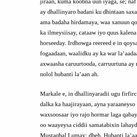
jiraan, kuma koobna uun iyaga, se; na
ay dhallinyaro badani ku dhintaan saxa
ama badaha hirdamaya, waa xanuun qo
ka ilmeysiisay, cataaw iyo quus kalena
horseeday. Irdhowga reereed e in qoys
fogaadaan, waalidku ay ka war la’aada
axwaasha caruurtooda, carruurtuna ay
nolol hubanti la’aan ah.
Markale e, in dhallinyaradii ugu firfi
dalka ka haajirayaan, ayna yaraaneyso
waxsoosaar iyo rajo hormar laga qabay
oo waayeysa ciddii samatabixin lahayd
Mustaqbal Lumay; dheh. Hubanti la’aa