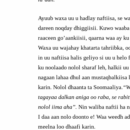
Ayuub waxa uu u hadlay naftiisa, se wa
dareen noqday dhiggiisii. Kuwo waaba
raaceen go’aankiisii, qaarna waa ay ku
Waxa uu wajahay khatarta tahriibka, o
in uu naftiisa halis geliyo si uu u helo
ku noolaado nolol sharaf leh, halkii uu 
nagaan lahaa dhul aan mustaqbalkiisa l
karin. Nolol dhaanta ta Soomaaliya.
“W
tagayaa dalkan aniga oo raba, se rabi
nolol iima aha”.
Nin waliba naftii ha n
I daa aan nolo doonto e! Waa weedh ad
meelna loo dhaafi karin.