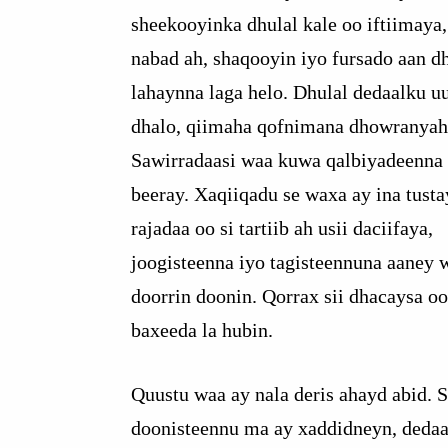
sheekooyinka dhulal kale oo iftiimaya,
nabad ah, shaqooyin iyo fursado aan
lahaynna laga helo. Dhulal dedaalku u
dhalo, qiimaha qofnimana dhowranyah
Sawirradaasi waa kuwa qalbiyadeenna 
beeray. Xaqiiqadu se waxa ay ina tustay
rajadaa oo si tartiib ah usii daciifaya,
joogisteenna iyo tagisteennuna aaney 
doorrin doonin. Qorrax sii dhacaysa oo
baxeeda la hubin.
Quustu waa ay nala deris ahayd abid. S
doonisteennu ma ay xaddidneyn, deda