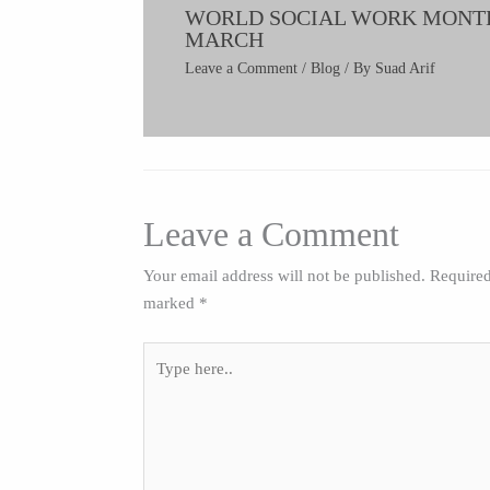
WORLD SOCIAL WORK MONT
MARCH
Leave a Comment
/
Blog
/ By
Suad Arif
Leave a Comment
Your email address will not be published.
Required
marked
*
Type
here..