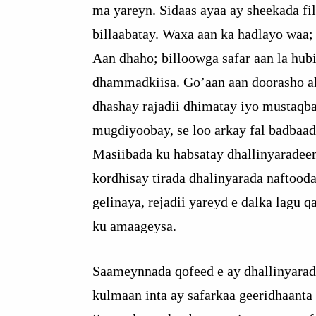
ma yareyn. Sidaas ayaa ay sheekada fi
billaabatay. Waxa aan ka hadlayo waa;
Aan dhaho; billoowga safar aan la hub
dhammadkiisa. Go’aan aan doorasho a
dhashay rajadii dhimatay iyo mustaqba
mugdiyoobay, se loo arkay fal badbaad
Masiibada ku habsatay dhallinyaradeen
kordhisay tirada dhalinyarada naftooda
gelinaya, rejadii yareyd e dalka lagu 
ku amaageysa.
Saameynnada qofeed e ay dhallinyarad
kulmaan inta ay safarkaa geeridhaanta