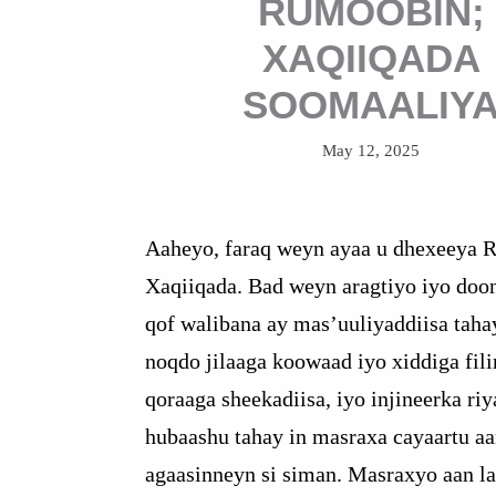
RUMOOBIN;
XAQIIQADA
SOOMAALIY
May 12, 2025
Aaheyo, faraq weyn ayaa u dhexeeya R
Xaqiiqada. Bad weyn aragtiyo iyo doon
qof walibana ay mas’uuliyaddiisa taha
noqdo jilaaga koowaad iyo xiddiga fili
qoraaga sheekadiisa, iyo injineerka riy
hubaashu tahay in masraxa cayaartu aa
agaasinneyn si siman. Masraxyo aan l