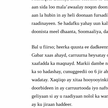
aan sida loo mala’awaalay noqon doon
aan la hubin in ay heli doonaan fursadi
raadinayeen. Se hadafku yahay uun kal
doonista meel dhaanta, Soomaaliya, da
Bal u fiirso; heerka quusta ee dadkeen
Gabar xaas ahayd, carruurna heysatay 
xaafadda ka maqnayd. Markii dambe n
ka so hadashay, cunuggeedii oo 6 jir a
wadatay. Xaqiiqo ay xitaa hooyooyinki
doorbideen in ay carruurtooda iyo naft
geliyaan si ay u raadiyaan nolol ka wa
ay ku jiraan haddeer.