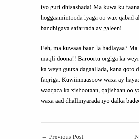
iyo guri dhisashada! Ma kuwa ku faan
hoggaamintooda iyaga oo wax qabad a
bandhigaya safarrada ay galeen!
Eeh, ma kuwaas baan la hadlayaa? Ma 
maqli doona!! Baroortu orgiga ka wey
ka weyn guuxa dagaallada, kana qoto 
faqriga. Kuwiinnaasoow waxa ay hayad
waaqaca ka xishootaan, qajishaan oo 
waxa aad dhallinyarada iyo dalka bad
←
Previous Post
N