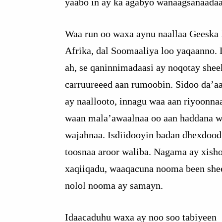
yaabo in ay ka agabyo wanaagsanaadaa
Waa run oo waxa aynu naallaa Geeska 
Afrika, dal Soomaaliya loo yaqaanno. 
ah, se qaninnimadaasi ay noqotay shee
carruureeed aan rumoobin. Sidoo da’a
ay naallooto, innagu waa aan riyoonnaa
waan mala’awaalnaa oo aan haddana 
wajahnaa. Isdiidooyin badan dhexdood
toosnaa aroor waliba. Nagama ay xish
xaqiiqadu, waaqacuna nooma been shee
nolol nooma ay samayn.
Idaacaduhu waxa ay noo soo tabiyeen