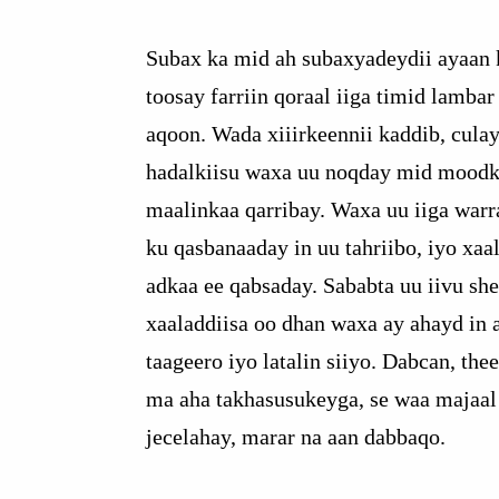
Subax ka mid ah subaxyadeydii ayaan
toosay farriin qoraal iiga timid lambar
aqoon. Wada xiiirkeennii kaddib, cula
hadalkiisu waxa uu noqday mid moodk
maalinkaa qarribay. Waxa uu iiga war
ku qasbanaaday in uu tahriibo, iyo xaal
adkaa ee qabsaday. Sababta uu iivu sh
xaaladdiisa oo dhan waxa ay ahayd in 
taageero iyo latalin siiyo. Dabcan, the
ma aha takhasusukeyga, se waa majaal
jecelahay, marar na aan dabbaqo.