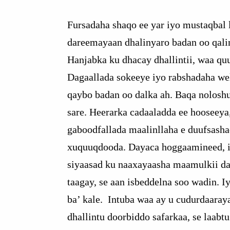
Fursadaha shaqo ee yar iyo mustaqbal 
dareemayaan dhalinyaro badan oo qalin
Hanjabka ku dhacay dhallintii, waa qu
Dagaallada sokeeye iyo rabshadaha wel
qaybo badan oo dalka ah. Baqa nolosh
sare. Heerarka cadaaladda ee hooseeya
gaboodfallada maalinllaha e duufsash
xuquuqdooda. Dayaca hoggaamineed, 
siyaasad ku naaxayaasha maamulkii da
taagay, se aan isbeddelna soo wadin. 
ba’ kale. Intuba waa ay u cudurdaaray
dhallintu doorbiddo safarkaa, se laabt