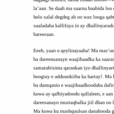
la’aan. Se daah ma saarna baahida loo 
helo xalal degdeg ah oo wax looga qab
xaaladaha kallifaya in ay dhallinyaradu
bareeraan.
Eeeh, yaan u qeylinayaaba! Ma mas’u
ba dareensanayn waajibaadka ka saara
samatabixinta qarankan iyo dhallinyart
hoogtay e adduunkiiba ka hartay!. Ma
ba damqanin e waajibaadkoodaba dafi
kuwa ay qalbiyadoodu qallaleen, e aan
dareesanayn mustaqbalka jiil dhan oo
Ma kuwa ku mashquulsan danahooda g