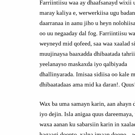
Farriintiisu waa ay dhaafsanayd wixii 
maray kaliya e, werwerkiisa ugu bada
daarranaa in aanu jiho u heyn nolohiis
oo uu negaaday dal fog. Farriintiisu wa
weyneyd mid qofeed, saa waa xaalad si
muujinaysa baaxadda dhibaatada tahri
yeelanayso maskaxda iyo qalbiyada
dhallinyarada. Imisaa sidiisa oo kale 
dhibaatadaas ama mid ka daran!. Quus
Wax ba uma samayn karin, aan ahayn 
iyo dejin. Isla anigaa quus dareemaya
waxa aanan ku sabarsiin karin in xaal
hagaagi doonto, xalna imaan doono—w