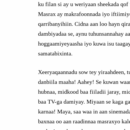
ku filan si ay u weriyaan sheekada qof
Masrax ay makrafoonnada iyo iftiimi
qarribanyihiin. Cidna aan loo hayn qir
dambiyadaa se, aynu tuhunsannahay a
hoggaamiyeyaasha iyo kuwa isu taaga
samatabixinta.
Xeeryaqaannadu sow tey yiraahdeen, 
danbiila maaha! Aahey! Se kuwan waa
hubnaa, midkood baa fiiladii jaray, m
baa TV-ga damiyay. Miyaan se kaga ga
karnaa! Maya, saa waa in aan sinemad
baxnaa oo aan raadinnaa masraxyo kal