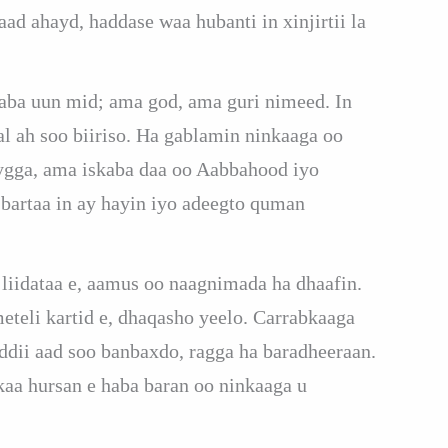
d ahayd, haddase waa hubanti in xinjirtii la
laba uun mid; ama god, ama guri nimeed. In
al ah soo biiriso. Ha gablamin ninkaaga oo
ygga, ama iskaba daa oo Aabbahood iyo
bartaa in ay hayin iyo adeegto quman
liidataa e, aamus oo naagnimada ha dhaafin.
eteli kartid e, dhaqasho yeelo. Carrabkaaga
addii aad soo banbaxdo, ragga ha baradheeraan.
aa hursan e haba baran oo ninkaaga u