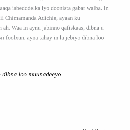
baaqa isbedddelka iyo doonista gabar walba. In
dii Chimamanda Adichie, ayaan ku
n ah. Waa in aynu jabinno qafiskaas, dibna u
 foolxun, ayna tahay in la jebiyo dibna loo
o dibna loo muunadeeyo.