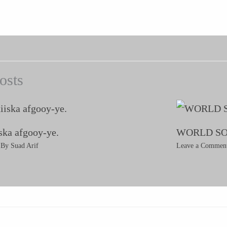
osts
iska afgooy-ye.
WORLD S
 By
Suad Arif
Leave a Commen