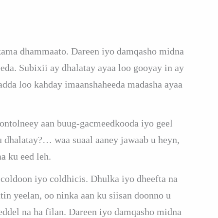
i kama dhammaato. Dareen iyo damqasho midna
da. Subixii ay dhalatay ayaa loo gooyay in ay
hadda loo kahday imaanshaheeda madasha ayaa
kontolneey aan buug-gacmeedkooda iyo geel
 dhalatay?… waa suaal aaney jawaab u heyn,
a ku eed leh.
coldoon iyo coldhicis. Dhulka iyo dheefta na
tin yeelan, oo ninka aan ku siisan doonno u
beddel na ha filan. Dareen iyo damqasho midna