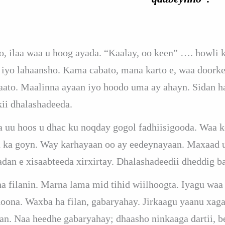
o, ilaa waa u hoog ayada. “Kaalay, oo keen” …. howl
iyo lahaansho. Kama cabato, mana karto e, waa doorkee
haato. Maalinna ayaan iyo hoodo uma ay ahayn. Sidan 
kii dhalashadeeda.
 uu hoos u dhac ku noqday gogol fadhiisigooda. Waa 
 ka goyn. Way karhayaan oo ay eedeynayaan. Maxaad u
adan e xisaabteeda xirxirtay. Dhalashadeedii dheddig ba
a filanin. Marna lama mid tihid wiilhoogta. Iyagu waa 
doona. Waxba ha filan, gabaryahay. Jirkaagu yaanu xaga
tiran. Naa heedhe gabaryahay; dhaasho ninkaaga dartii, 