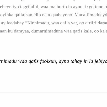
ebeyn iyo tagrifalid, waa ma hurto in aynu tixgelinno 
ooyinka qallafsan, dib na u qaabeynno. Macallimaddey
ay leedahay “Ninnimadu, waa qafis yar, oo ciriiri dara
an ku darayaa, dumarnimaduna waa qafis kale, oo ka sii
imadu waa qafis foolxun, ayna tahay in la jebiy