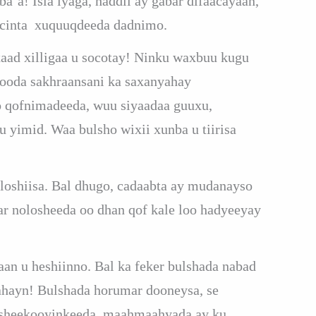
a’a! Isla iyaga, haddii ay gabar difaacayaan,
hicinta xuquuqdeeda dadnimo.
aad xilligaa u socotay! Ninku waxbuu kugu
kooda sakhraansani ka saxanyahay
yo qofnimadeeda, wuu siyaadaa guuxu,
u yimid. Waa bulsho wixii xunba u tiirisa
oloshiisa. Bal dhugo, cadaabta ay mudanayso
ar nolosheeda oo dhan qof kale loo hadyeeyay
aan u heshiinno. Bal ka feker bulshada nabad
 ahayn! Bulshada horumar dooneysa, se
 sheekooyinkeeda, maahmaahyada ay ku