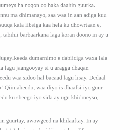
uumeys ha noqon oo haka daahin guurka.
nnu ma dhimanayo, saa waa in aan adiga kuu
uqa kala iibsiga kaa hela ku dhowrtaan e,
 tabihii barbaarkana laga koran doono in ay u
ugeylkeeda dumarnimo e dabiiciga waxa lala
a lagu jaangooyay si u aragga dhaqan
edu waa sidoo hal bacaad lagu lisay. Dedaal
o! Qiimaheedu, waa diyo is dhaafsi iyo guur
edu ku sheego iyo sida ay ugu khidmeyso,
n guurtay, awowgeed na khilaaftay. In ay