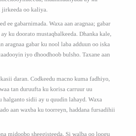
jirkeeda oo kaliya.
heed ee gabarnimada. Waxa aan aragnaa; gabar
d ay ku doorato mustaqbalkeeda. Dhanka kale,
 aragnaa gabar ku nool laba adduun oo iska
caadooyin iyo dhoodhoob bulsho. Taxane aan
 kasii daran. Codkeedu macno kuma fadhiyo,
waa tan duruufta ku korisa carruur uu
 halganto sidii ay u quudin lahayd. Waxa
ado aan waxba ku toorreyn, haddana fursadihii
ona midoobo sheegisteeda. Si walba oo loogu