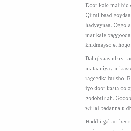
Door kale malihid
Qiimi baad goydaa
hadyeynaa. Oggolaa
mar kale xaggooda 
khidmeyso e, hogo 
Bal qiyaas ubax b
mataaniyay nijaaso
rageedka bulsho. R
iyo door kasta oo 
godobtir ah. Godob
wiilal badanna u d
Haddii gabari been