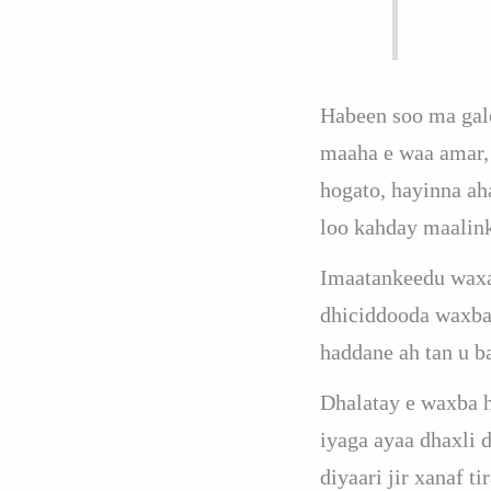
Habeen soo ma gal
maaha e waa amar, 
hogato, hayinna a
loo kahday maalin
Imaatankeedu waxa
dhiciddooda waxba
haddane ah tan u b
Dhalatay e waxba h
iyaga ayaa dhaxli 
diyaari jir xanaf 