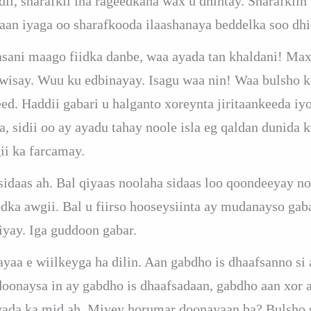
i, sharafkii ina rageedkana wax u dhintay. Sharafkiin b
aan iyaga oo sharafkooda ilaashanaya beddelka soo d
sani maago fiidka danbe, waa ayada tan khaldani! Max
wisay. Wuu ku edbinayay. Isagu waa nin! Waa bulsho 
d. Haddii gabari u halganto xoreynta jiritaankeeda i
, sidii oo ay ayadu tahay noole isla eg qaldan dunida k
i ka farcamay.
 sidaas ah. Bal qiyaas noolaha sidaas loo qoondeeyay n
ka awgii. Bal u fiirso hooseysiinta ay mudanayso gab
liyay. Iga guddoon gabar.
ayaa e wiilkeyga ha dilin. Aan gabdho is dhaafsanno si 
doonaysa in ay gabdho is dhaafsadaan, gabdho aan xor
yada ka mid ah. Miyey horumar doonayaan ba? Bulsho