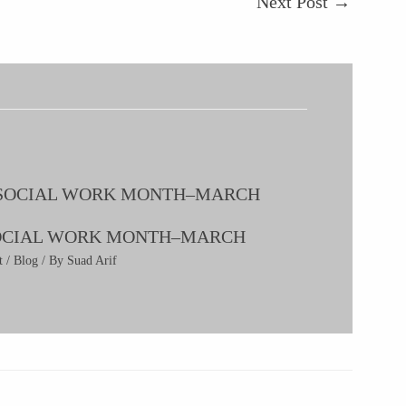
Next Post
→
OCIAL WORK MONTH–MARCH
t
/
Blog
/ By
Suad Arif