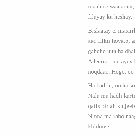
maaha e waa amar, 
filayay ku heshay.
Bislaatay e, masii
aad Iilkii hoyato, 
gabdho uun ha dhal
Adeerradood ayey k
noqdaan. Hogo, oo
Ha hadlin, oo ha s
Nala ma hadli kart
qafis bir ah ku jee
Ninna ma rabo naag
khidmee.