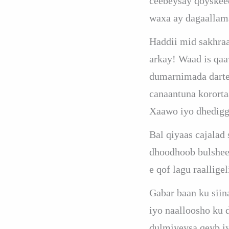
ceebeysay qoyskeedi
waxa ay dagaallam
Haddii mid sakhraa
arkay! Waad is qaa
dumarnimada dartee
canaantuna korortaa
Xaawo iyo dhediggi
Bal qiyaas cajalad
dhoodhoob bulsheed
e qof lagu raallige
Gabar baan ku siin
iyo naalloosho ku 
dulmiyeysa qeyb i