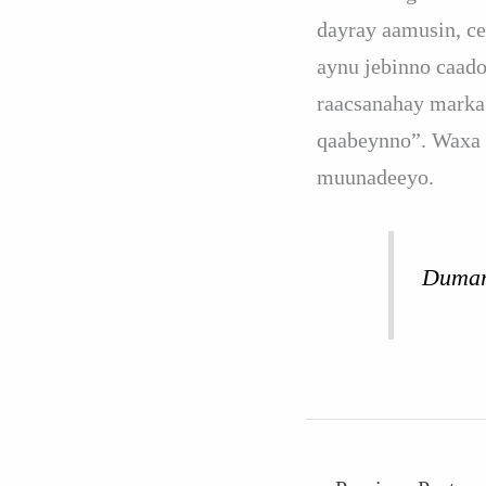
dayray aamusin, ce
aynu jebinno caad
raacsanahay marka 
qaabeynno”. Waxa a
muunadeeyo.
Dumarn