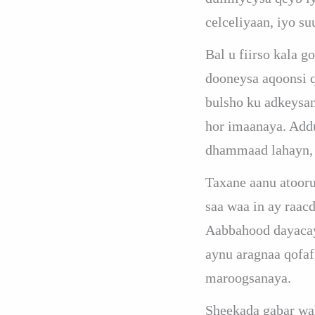
celceliyaan, iyo s
Bal u fiirso kala 
dooneysa aqoonsi q
bulsho ku adkeysan
hor imaanaya. Addu
dhammaad lahayn, x
Taxane aanu atoor
saa waa in ay raac
Aabbahood dayacay,
aynu aragnaa qofaf
maroogsanaya.
Sheekada gabar wal