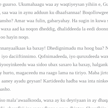
 e guurso. Ukumahaagu waa ay waqtiyeysan yihiin e, G
, saa waa in aynu adduun ku dhaafsannaa! Boqollowgee
nsho? Amar waa fulin, gabaryahay. Ha sugin in kuwa su
waxa aad ka noqon dheddig, dhaliddeeda la eedi doono,
oo hayin noqo.
annanyaalkaas ka baxay! Dhedignimadu ma hoog baa? N
 iyo daciiftinnimo. Qofnimadeeda, iyo quruxdeeda wax
iyooyinkeedu waa sidoo ubax saxaro ka baxay, halganke
ay hurto, magaceedu ma raago lama na tiriyo. Maba jirt
 aaney ayadu geysan! Kartideedu hadba waa inta ninke
hasho.
iso mala’awaalkooda, waxa ay ku deyriyaan in ay dhaqa