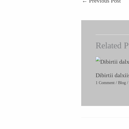
←
Previous Post
Related P
Dibirtii dalxi
1 Comment
/
Blog
/