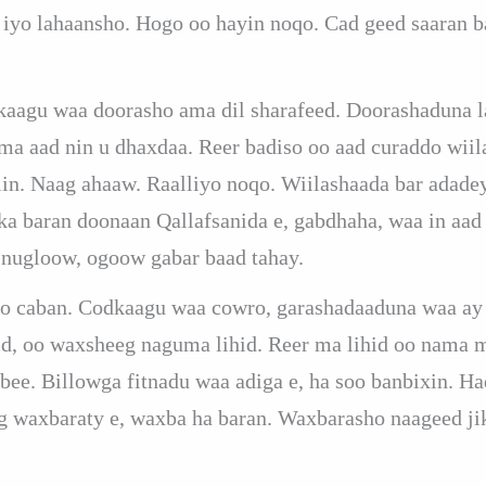
iyo lahaansho. Hogo oo hayin noqo. Cad geed saaran baa
rkaagu waa doorasho ama dil sharafeed. Doorashaduna 
ama aad nin u dhaxdaa. Reer badiso oo aad curaddo wiil
in. Naag ahaaw. Raalliyo noqo. Wiilashaada bar adade
a baran doonaan Qallafsanida e, gabdhaha, waa in aad 
 nugloow, ogoow gabar baad tahay.
oo caban. Codkaagu waa cowro, garashadaaduna waa ay 
id, oo waxsheeg naguma lihid. Reer ma lihid oo nama m
bbee. Billowga fitnadu waa adiga e, ha soo banbixin. H
 waxbaraty e, waxba ha baran. Waxbarasho naageed jik