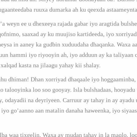
uugaanteedaba ruuxa dumarka ah ku qeexda astaameynta 
go’a weyn ee u dhexeeya rajada gabar iyo aragtida buls
ofnimo, saaxad ay ku muujiso kartideeda, iyo xorriya
eysa in aaney ka gudbin xuduudaha dhaqanka. Waxa aan
un hammi iyo riyooyin ah, iyo adduun ay ka taliyaan 
alqad kasta na jilaagu yahay kii shalay.
uhu dhiman! Dhan xorriyad dhaqaale iyo hoggaaminba,
do talooyinka loo soo gooyay. Isla bulshadaas, hooyadu 
 odayadii na deyriyeen. Carruur ay tahay in ay ayadu u
 iyo go’aanno aan matalin danaha haweenka, iyo siyaas
ba waa tixgelin. Waxa ay mudan tahay in la maqlo, lo